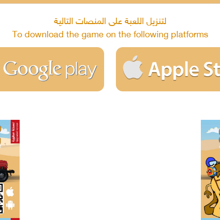
لتنزيل اللعبة على المنصات التالية
To download the game on the following platforms